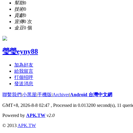
幫助
0
技術
0
貢獻
0
宣傳
0 次
金豆
0 個
瑩瑩eyny88
加為好友
給我留言
打個招呼
發送消息
聯繫我們
|
小黑屋
|
手機版
|
Archiver
|
Android 台灣中文網
GMT+8, 2026-8-8 02:47
, Processed in 0.013200 second(s), 11 que
Powered by
APK.TW
v2.0
© 2013
APK.TW