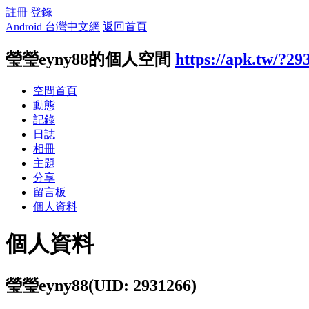
註冊
登錄
Android 台灣中文網
返回首頁
瑩瑩eyny88的個人空間
https://apk.tw/?29
空間首頁
動態
記錄
日誌
相冊
主題
分享
留言板
個人資料
個人資料
瑩瑩eyny88
(UID: 2931266)