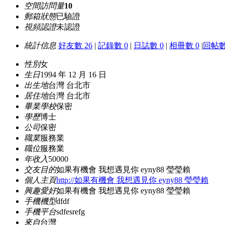
空間訪問量
10
郵箱狀態
已驗證
視頻認證
未認證
統計信息
好友數 26
|
記錄數 0
|
日誌數 0
|
相冊數 0
|
回帖數
性別
女
生日
1994 年 12 月 16 日
出生地
台灣 台北市
居住地
台灣 台北市
畢業學校
保密
學歷
博士
公司
保密
職業
服務業
職位
服務業
年收入
50000
交友目的
如果有機會 我想遇見你 eyny88 瑩瑩賴
個人主頁
http://如果有機會 我想遇見你 eyny88 瑩瑩賴
興趣愛好
如果有機會 我想遇見你 eyny88 瑩瑩賴
手機機型
dfdf
手機平台
sdfesrefg
來自
台灣