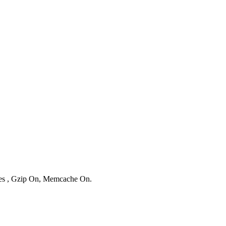
ries , Gzip On, Memcache On.