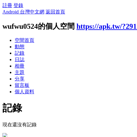
註冊
登錄
Android 台灣中文網
返回首頁
wufwu0524的個人空間
https://apk.tw/?29
空間首頁
動態
記錄
日誌
相冊
主題
分享
留言板
個人資料
記錄
現在還沒有記錄