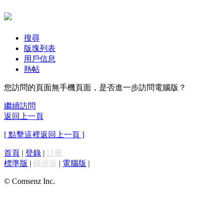
搜尋
版塊列表
用戶信息
熱帖
您訪問的頁面無手機頁面，是否進一步訪問電腦版？
繼續訪問
返回上一頁
[ 點擊這裡返回上一頁 ]
首頁
|
登錄
|
註冊
標準版
|
觸屏版
|
電腦版
|
© Comsenz Inc.