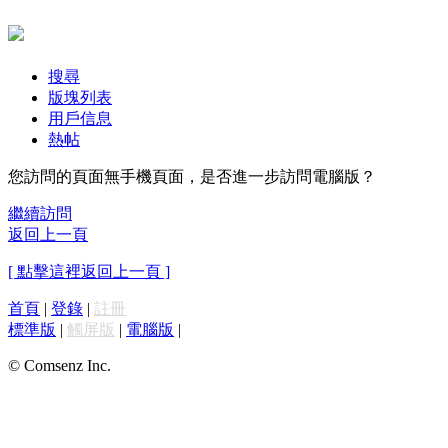
搜尋
版塊列表
用戶信息
熱帖
您訪問的頁面無手機頁面，是否進一步訪問電腦版？
繼續訪問
返回上一頁
[ 點擊這裡返回上一頁 ]
首頁
|
登錄
|
註冊
標準版
|
觸屏版
|
電腦版
|
© Comsenz Inc.