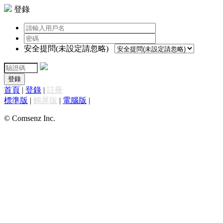
登錄
安全提問(未設定請忽略)
登錄
首頁
|
登錄
|
註冊
標準版
|
觸屏版
|
電腦版
|
© Comsenz Inc.