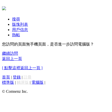
搜尋
版塊列表
用戶信息
熱帖
您訪問的頁面無手機頁面，是否進一步訪問電腦版？
繼續訪問
返回上一頁
[ 點擊這裡返回上一頁 ]
首頁
|
登錄
|
註冊
標準版
|
觸屏版
|
電腦版
|
© Comsenz Inc.