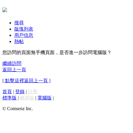
搜尋
版塊列表
用戶信息
熱帖
您訪問的頁面無手機頁面，是否進一步訪問電腦版？
繼續訪問
返回上一頁
[ 點擊這裡返回上一頁 ]
首頁
|
登錄
|
註冊
標準版
|
觸屏版
|
電腦版
|
© Comsenz Inc.