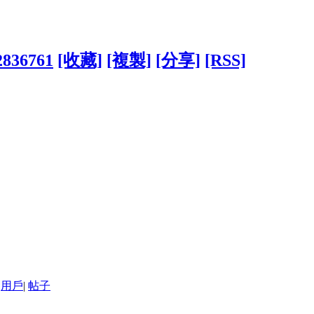
?2836761
[收藏]
[複製]
[分享]
[RSS]
用戶
|
帖子