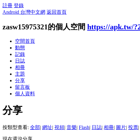
註冊
登錄
Android 台灣中文網
返回首頁
zasw15975321的個人空間
https://apk.tw/
空間首頁
動態
記錄
日誌
相冊
主題
分享
留言板
個人資料
分享
按類型查看:
全部
|
網址
|
視頻
|
音樂
|
Flash
|
日誌
|
相冊
|
圖片
|
投票
|
現在還沒分享