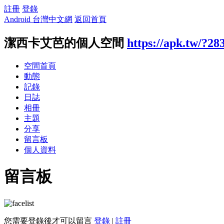
註冊
登錄
Android 台灣中文網
返回首頁
潔西卡艾芭的個人空間
https://apk.tw/?28
空間首頁
動態
記錄
日誌
相冊
主題
分享
留言板
個人資料
留言板
您需要登錄後才可以留言
登錄
|
註冊