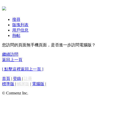
搜尋
版塊列表
用戶信息
熱帖
您訪問的頁面無手機頁面，是否進一步訪問電腦版？
繼續訪問
返回上一頁
[ 點擊這裡返回上一頁 ]
首頁
|
登錄
|
註冊
標準版
|
觸屏版
|
電腦版
|
© Comsenz Inc.