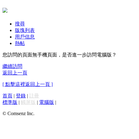
搜尋
版塊列表
用戶信息
熱帖
您訪問的頁面無手機頁面，是否進一步訪問電腦版？
繼續訪問
返回上一頁
[ 點擊這裡返回上一頁 ]
首頁
|
登錄
|
註冊
標準版
|
觸屏版
|
電腦版
|
© Comsenz Inc.