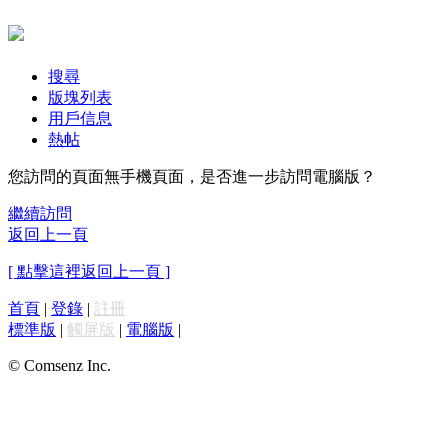
搜尋
版塊列表
用戶信息
熱帖
您訪問的頁面無手機頁面，是否進一步訪問電腦版？
繼續訪問
返回上一頁
[ 點擊這裡返回上一頁 ]
首頁
|
登錄
|
註冊
標準版
|
觸屏版
|
電腦版
|
© Comsenz Inc.