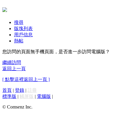
搜尋
版塊列表
用戶信息
熱帖
您訪問的頁面無手機頁面，是否進一步訪問電腦版？
繼續訪問
返回上一頁
[ 點擊這裡返回上一頁 ]
首頁
|
登錄
|
註冊
標準版
|
觸屏版
|
電腦版
|
© Comsenz Inc.