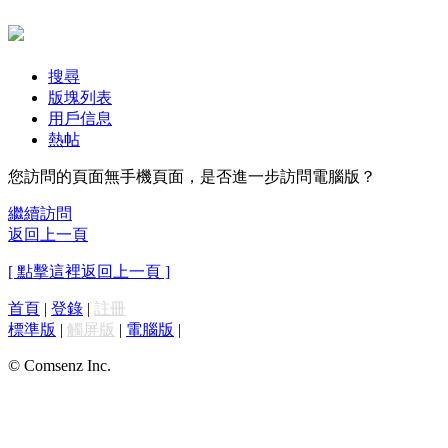
搜尋
版塊列表
用戶信息
熱帖
您訪問的頁面無手機頁面，是否進一步訪問電腦版？
繼續訪問
返回上一頁
[ 點擊這裡返回上一頁 ]
首頁
|
登錄
|
註冊
標準版
|
觸屏版
|
電腦版
|
© Comsenz Inc.