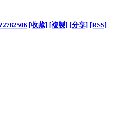
/?2782506
[收藏]
[複製]
[分享]
[RSS]