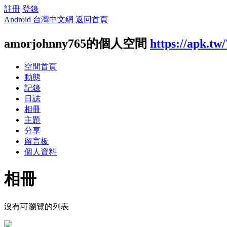
註冊
登錄
Android 台灣中文網
返回首頁
amorjohnny765的個人空間
https://apk.tw
空間首頁
動態
記錄
日誌
相冊
主題
分享
留言板
個人資料
相冊
沒有可瀏覽的列表