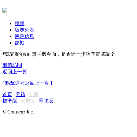
搜尋
版塊列表
用戶信息
熱帖
您訪問的頁面無手機頁面，是否進一步訪問電腦版？
繼續訪問
返回上一頁
[ 點擊這裡返回上一頁 ]
首頁
|
登錄
|
註冊
標準版
|
觸屏版
|
電腦版
|
© Comsenz Inc.