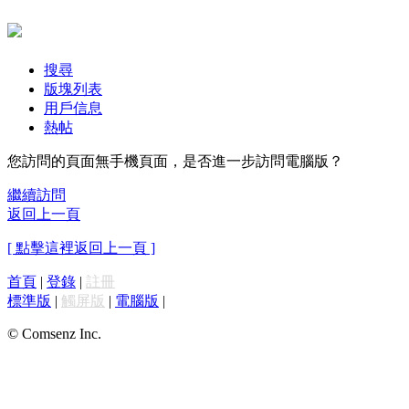
搜尋
版塊列表
用戶信息
熱帖
您訪問的頁面無手機頁面，是否進一步訪問電腦版？
繼續訪問
返回上一頁
[ 點擊這裡返回上一頁 ]
首頁
|
登錄
|
註冊
標準版
|
觸屏版
|
電腦版
|
© Comsenz Inc.