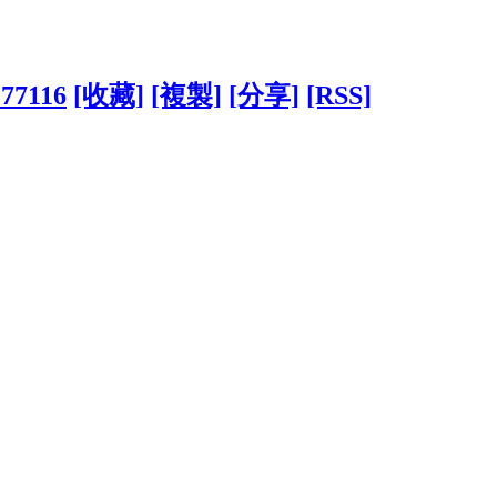
277116
[收藏]
[複製]
[分享]
[RSS]