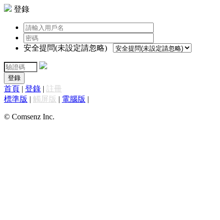
登錄
安全提問(未設定請忽略)
登錄
首頁
|
登錄
|
註冊
標準版
|
觸屏版
|
電腦版
|
© Comsenz Inc.