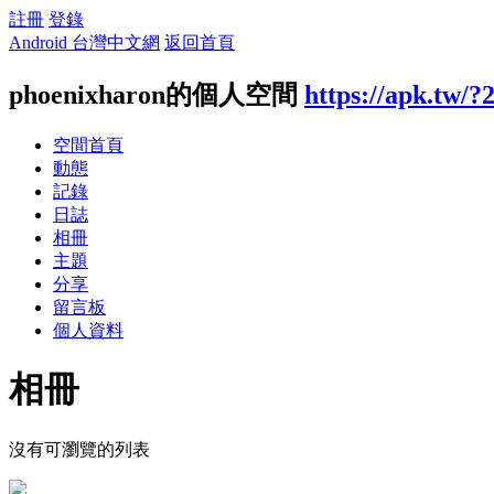
註冊
登錄
Android 台灣中文網
返回首頁
phoenixharon的個人空間
https://apk.tw/?
空間首頁
動態
記錄
日誌
相冊
主題
分享
留言板
個人資料
相冊
沒有可瀏覽的列表