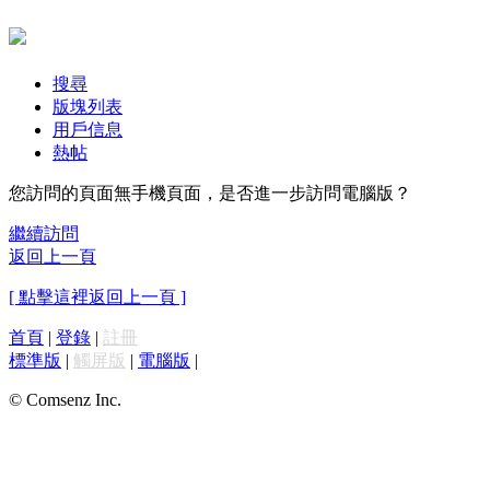
搜尋
版塊列表
用戶信息
熱帖
您訪問的頁面無手機頁面，是否進一步訪問電腦版？
繼續訪問
返回上一頁
[ 點擊這裡返回上一頁 ]
首頁
|
登錄
|
註冊
標準版
|
觸屏版
|
電腦版
|
© Comsenz Inc.