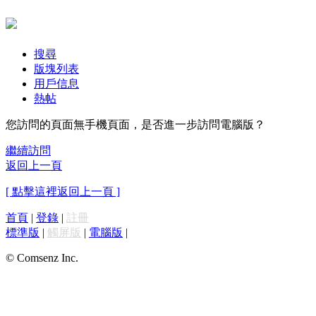
搜尋
版塊列表
用戶信息
熱帖
您訪問的頁面無手機頁面，是否進一步訪問電腦版？
繼續訪問
返回上一頁
[ 點擊這裡返回上一頁 ]
首頁
|
登錄
|
註冊
標準版
|
觸屏版
|
電腦版
|
© Comsenz Inc.