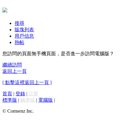
搜尋
版塊列表
用戶信息
熱帖
您訪問的頁面無手機頁面，是否進一步訪問電腦版？
繼續訪問
返回上一頁
[ 點擊這裡返回上一頁 ]
首頁
|
登錄
|
註冊
標準版
|
觸屏版
|
電腦版
|
© Comsenz Inc.