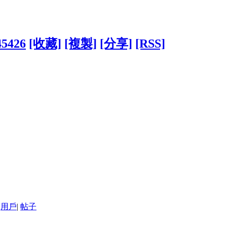
45426
[收藏]
[複製]
[分享]
[RSS]
用戶
|
帖子