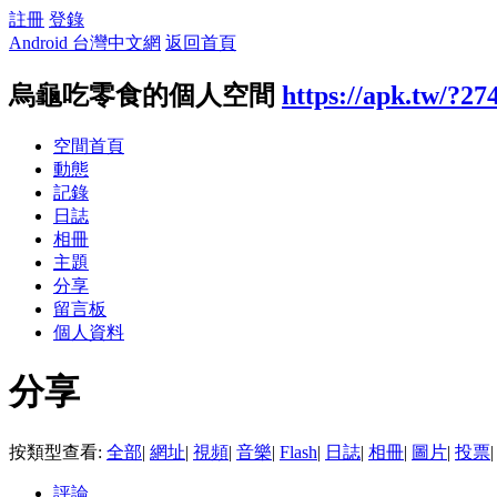
註冊
登錄
Android 台灣中文網
返回首頁
烏龜吃零食的個人空間
https://apk.tw/?27
空間首頁
動態
記錄
日誌
相冊
主題
分享
留言板
個人資料
分享
按類型查看:
全部
|
網址
|
視頻
|
音樂
|
Flash
|
日誌
|
相冊
|
圖片
|
投票
|
評論