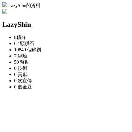
LazyShin的資料
LazyShin
8
積分
62 顆
鑽石
19849 個
碎鑽
7
經驗
50
幫助
0
技術
0
貢獻
0 次
宣傳
0 個
金豆