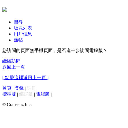
搜尋
版塊列表
用戶信息
熱帖
您訪問的頁面無手機頁面，是否進一步訪問電腦版？
繼續訪問
返回上一頁
[ 點擊這裡返回上一頁 ]
首頁
|
登錄
|
註冊
標準版
|
觸屏版
|
電腦版
|
© Comsenz Inc.