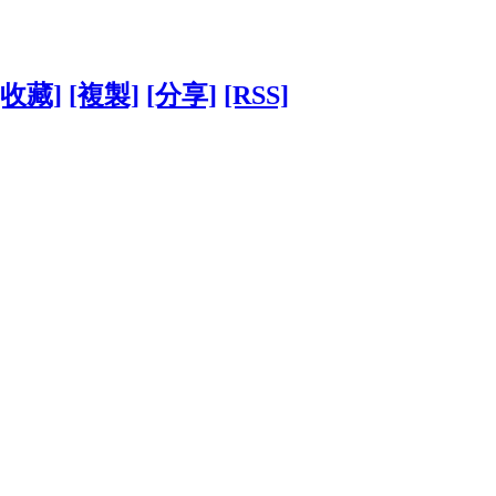
[收藏]
[複製]
[分享]
[RSS]