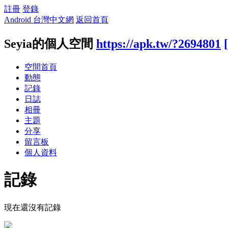
註冊
登錄
Android 台灣中文網
返回首頁
Seyia的個人空間
https://apk.tw/?2694801
空間首頁
動態
記錄
日誌
相冊
主題
分享
留言板
個人資料
記錄
現在還沒有記錄