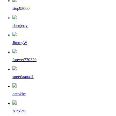
stop92000
chenjerry
JimmyW
forever770329
superlaapaa1
oreokhc
Alexleu