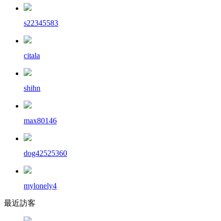
s22345583
citala
shihn
max80146
dog42525360
mylonely4
最近訪客