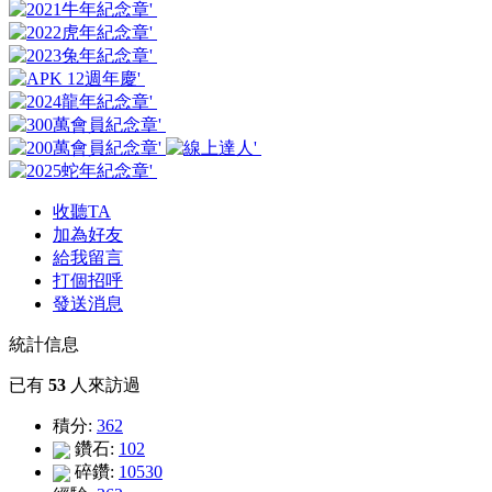
收聽TA
加為好友
給我留言
打個招呼
發送消息
統計信息
已有
53
人來訪過
積分:
362
鑽石:
102
碎鑽:
10530