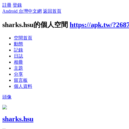
註冊
登錄
Android 台灣中文網
返回首頁
sharks.hsu的個人空間
https://apk.tw/?268
空間首頁
動態
記錄
日誌
相冊
主題
分享
留言板
個人資料
頭像
sharks.hsu