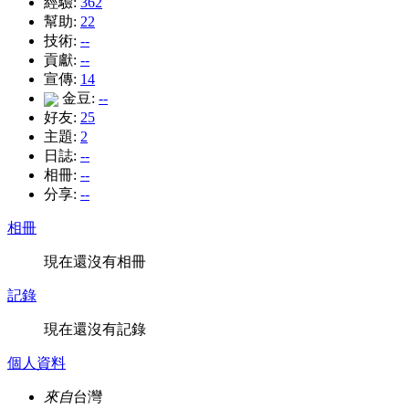
經驗:
362
幫助:
22
技術:
--
貢獻:
--
宣傳:
14
金豆:
--
好友:
25
主題:
2
日誌:
--
相冊:
--
分享:
--
相冊
現在還沒有相冊
記錄
現在還沒有記錄
個人資料
來自
台灣