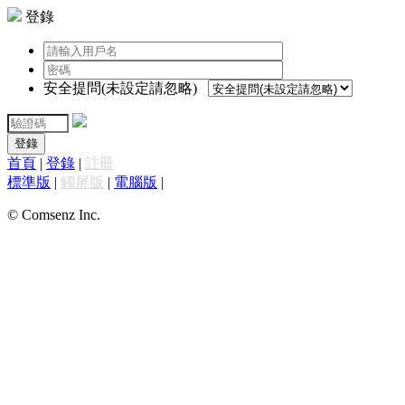
登錄
安全提問(未設定請忽略)
登錄
首頁
|
登錄
|
註冊
標準版
|
觸屏版
|
電腦版
|
© Comsenz Inc.