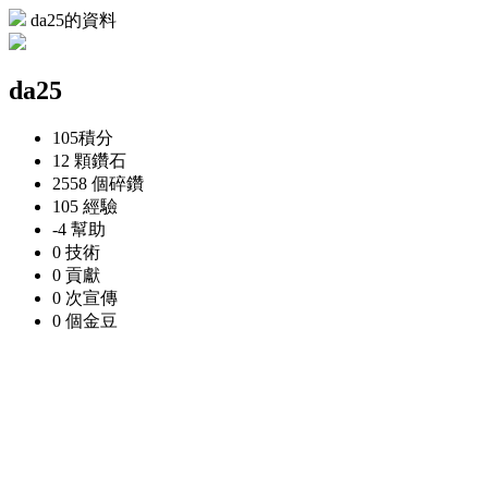
da25的資料
da25
105
積分
12 顆
鑽石
2558 個
碎鑽
105
經驗
-4
幫助
0
技術
0
貢獻
0 次
宣傳
0 個
金豆