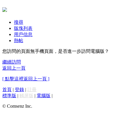
搜尋
版塊列表
用戶信息
熱帖
您訪問的頁面無手機頁面，是否進一步訪問電腦版？
繼續訪問
返回上一頁
[ 點擊這裡返回上一頁 ]
首頁
|
登錄
|
註冊
標準版
|
觸屏版
|
電腦版
|
© Comsenz Inc.