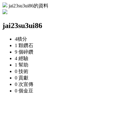
jai23su3ui86的資料
jai23su3ui86
4
積分
1 顆
鑽石
9 個
碎鑽
4
經驗
1
幫助
0
技術
0
貢獻
0 次
宣傳
0 個
金豆