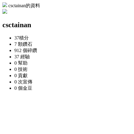
csctainan的資料
csctainan
37
積分
7 顆
鑽石
912 個
碎鑽
37
經驗
0
幫助
0
技術
0
貢獻
0 次
宣傳
0 個
金豆