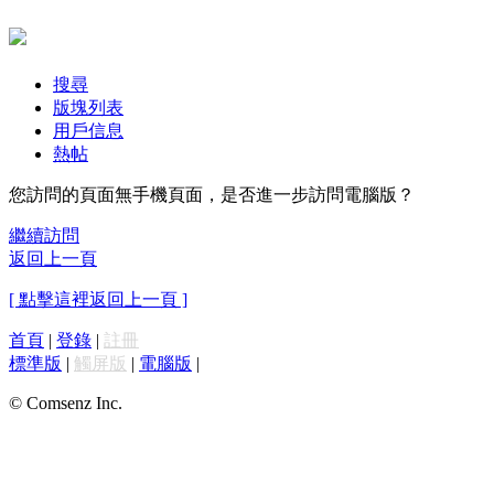
搜尋
版塊列表
用戶信息
熱帖
您訪問的頁面無手機頁面，是否進一步訪問電腦版？
繼續訪問
返回上一頁
[ 點擊這裡返回上一頁 ]
首頁
|
登錄
|
註冊
標準版
|
觸屏版
|
電腦版
|
© Comsenz Inc.