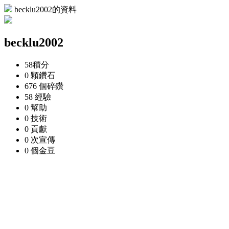
becklu2002的資料
becklu2002
58
積分
0 顆
鑽石
676 個
碎鑽
58
經驗
0
幫助
0
技術
0
貢獻
0 次
宣傳
0 個
金豆