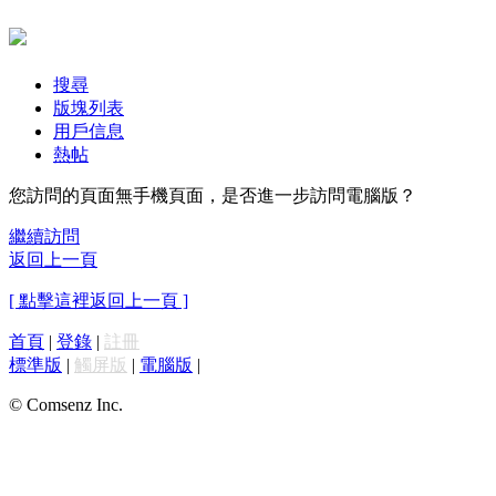
搜尋
版塊列表
用戶信息
熱帖
您訪問的頁面無手機頁面，是否進一步訪問電腦版？
繼續訪問
返回上一頁
[ 點擊這裡返回上一頁 ]
首頁
|
登錄
|
註冊
標準版
|
觸屏版
|
電腦版
|
© Comsenz Inc.