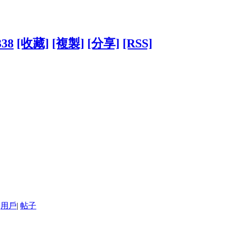
338
[收藏]
[複製]
[分享]
[RSS]
用戶
|
帖子