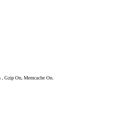
es , Gzip On, Memcache On.