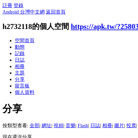
註冊
登錄
Android 台灣中文網
返回首頁
h2732118的個人空間
https://apk.tw/?2580
空間首頁
動態
記錄
日誌
相冊
主題
分享
留言板
個人資料
分享
按類型查看:
全部
|
網址
|
視頻
|
音樂
|
Flash
|
日誌
|
相冊
|
圖片
|
投票
|
現在還沒分享