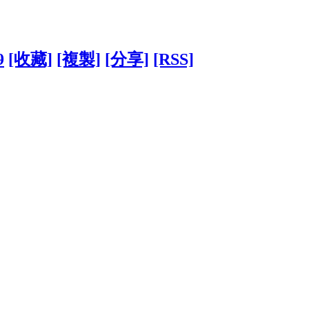
9
[收藏]
[複製]
[分享]
[RSS]