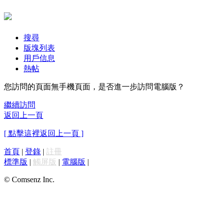
搜尋
版塊列表
用戶信息
熱帖
您訪問的頁面無手機頁面，是否進一步訪問電腦版？
繼續訪問
返回上一頁
[ 點擊這裡返回上一頁 ]
首頁
|
登錄
|
註冊
標準版
|
觸屏版
|
電腦版
|
© Comsenz Inc.