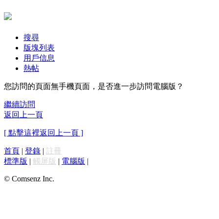
搜尋
版塊列表
用戶信息
熱帖
您訪問的頁面無手機頁面，是否進一步訪問電腦版？
繼續訪問
返回上一頁
[ 點擊這裡返回上一頁 ]
首頁
|
登錄
|
註冊
標準版
|
觸屏版
|
電腦版
|
© Comsenz Inc.