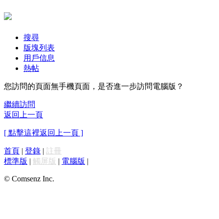
搜尋
版塊列表
用戶信息
熱帖
您訪問的頁面無手機頁面，是否進一步訪問電腦版？
繼續訪問
返回上一頁
[ 點擊這裡返回上一頁 ]
首頁
|
登錄
|
註冊
標準版
|
觸屏版
|
電腦版
|
© Comsenz Inc.