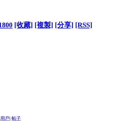
51800
[收藏]
[複製]
[分享]
[RSS]
用戶
|
帖子