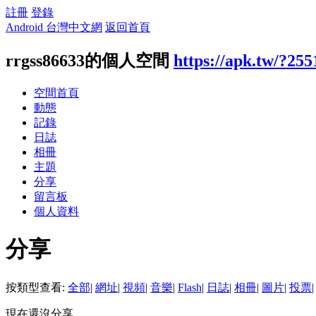
註冊
登錄
Android 台灣中文網
返回首頁
rrgss86633的個人空間
https://apk.tw/?25
空間首頁
動態
記錄
日誌
相冊
主題
分享
留言板
個人資料
分享
按類型查看:
全部
|
網址
|
視頻
|
音樂
|
Flash
|
日誌
|
相冊
|
圖片
|
投票
|
現在還沒分享