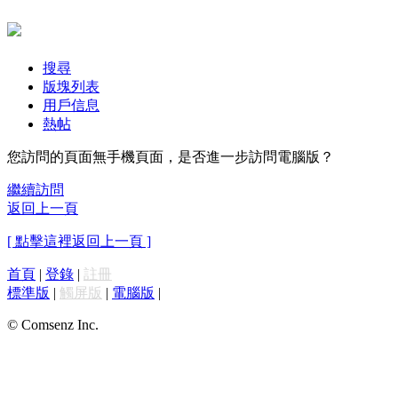
搜尋
版塊列表
用戶信息
熱帖
您訪問的頁面無手機頁面，是否進一步訪問電腦版？
繼續訪問
返回上一頁
[ 點擊這裡返回上一頁 ]
首頁
|
登錄
|
註冊
標準版
|
觸屏版
|
電腦版
|
© Comsenz Inc.