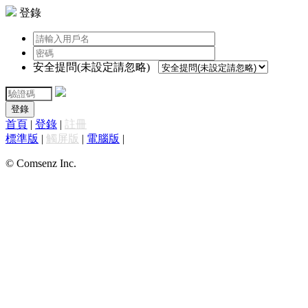
登錄
安全提問(未設定請忽略)
登錄
首頁
|
登錄
|
註冊
標準版
|
觸屏版
|
電腦版
|
© Comsenz Inc.