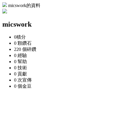
micswork的資料
micswork
0
積分
0 顆
鑽石
220 個
碎鑽
0
經驗
0
幫助
0
技術
0
貢獻
0 次
宣傳
0 個
金豆