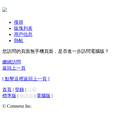
搜尋
版塊列表
用戶信息
熱帖
您訪問的頁面無手機頁面，是否進一步訪問電腦版？
繼續訪問
返回上一頁
[ 點擊這裡返回上一頁 ]
首頁
|
登錄
|
註冊
標準版
|
觸屏版
|
電腦版
|
© Comsenz Inc.