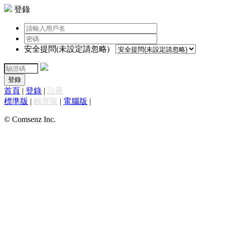
登錄
安全提問(未設定請忽略)
登錄
首頁
|
登錄
|
註冊
標準版
|
觸屏版
|
電腦版
|
© Comsenz Inc.