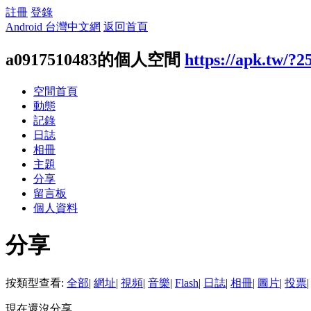
註冊
登錄
Android 台灣中文網
返回首頁
a0917510483的個人空間
https://apk.tw/?2
空間首頁
動態
記錄
日誌
相冊
主題
分享
留言板
個人資料
分享
按類型查看:
全部
|
網址
|
視頻
|
音樂
|
Flash
|
日誌
|
相冊
|
圖片
|
投票
|
現在還沒分享