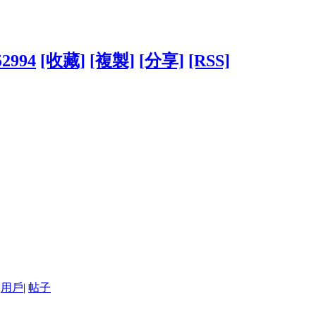
52994
[收藏]
[複製]
[分享]
[RSS]
用戶
|
帖子