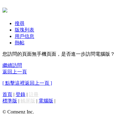
搜尋
版塊列表
用戶信息
熱帖
您訪問的頁面無手機頁面，是否進一步訪問電腦版？
繼續訪問
返回上一頁
[ 點擊這裡返回上一頁 ]
首頁
|
登錄
|
註冊
標準版
|
觸屏版
|
電腦版
|
© Comsenz Inc.