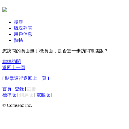
搜尋
版塊列表
用戶信息
熱帖
您訪問的頁面無手機頁面，是否進一步訪問電腦版？
繼續訪問
返回上一頁
[ 點擊這裡返回上一頁 ]
首頁
|
登錄
|
註冊
標準版
|
觸屏版
|
電腦版
|
© Comsenz Inc.